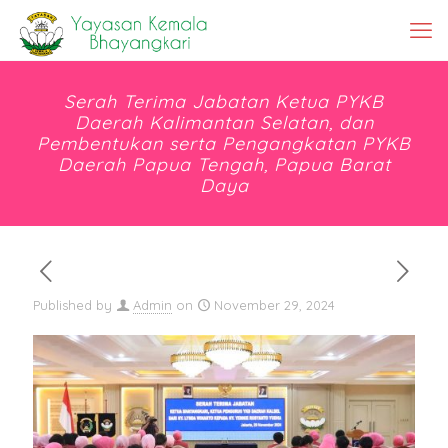
Serah Terima Jabatan Ketua PYKB
Daerah Kalimantan Selatan, dan
Pembentukan serta Pengangkatan PYKB
Daerah Papua Tengah, Papua Barat
Daya
Published by
Admin
on
November 29, 2024