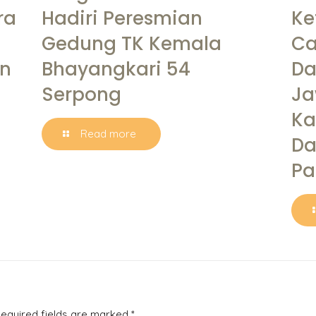
ra
Hadiri Peresmian
Ke
Gedung TK Kemala
Ca
n
Bhayangkari 54
Da
Serpong
Ja
Ka
Read more
Da
Pa
equired fields are marked
*