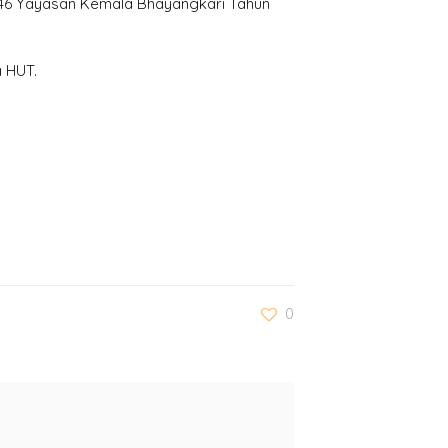
 46 Yayasan Kemala Bhayangkari Tahun
a HUT.
0