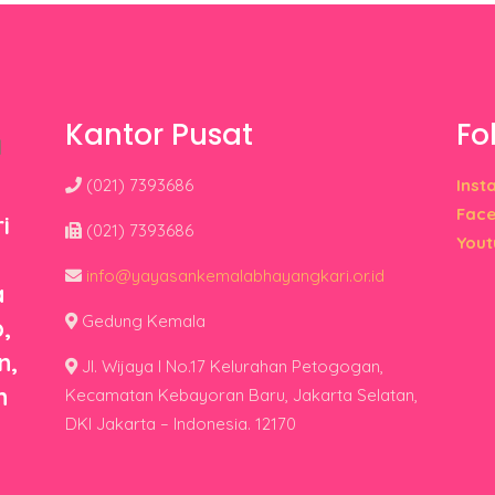
Kantor Pusat
Fo
(021) 7393686
Inst
Fac
i
(021) 7393686
Yout
info@yayasankemalabhayangkari.or.id
a
Gedung Kemala
,
n,
Jl. Wijaya I No.17 Kelurahan Petogogan,
n
Kecamatan Kebayoran Baru, Jakarta Selatan,
DKI Jakarta – Indonesia. 12170