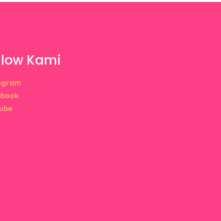
llow Kami
agram
ebook
ube