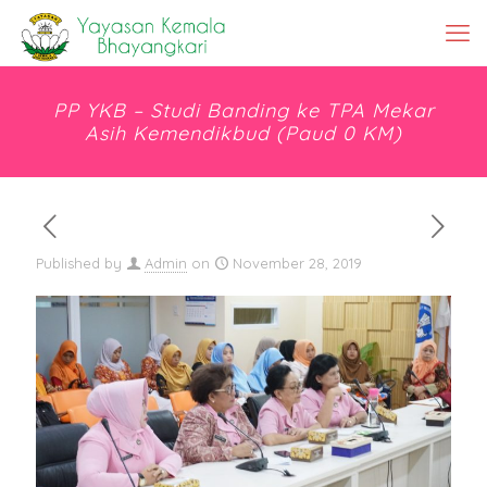
PP YKB – Studi Banding ke TPA Mekar
Asih Kemendikbud (Paud 0 KM)
Published by
Admin
on
November 28, 2019