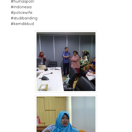
#humaspolri
#indonesia
#policewife
#studibanding
#kemdikbud