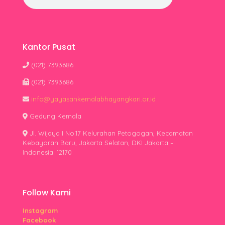
Kantor Pusat
(021) 7393686
(021) 7393686
info@yayasankemalabhayangkari.or.id
Gedung Kemala
Jl. Wijaya I No.17 Kelurahan Petogogan, Kecamatan
Kebayoran Baru, Jakarta Selatan, DKI Jakarta –
Indonesia. 12170
Follow Kami
Instagram
Facebook