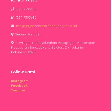
Kantor Pusat
(021) 7393686
(021) 7393686
info@yayasankemalabhayangkari.or.id
Gedung Kemala
Jl. Wijaya I No.17 Kelurahan Petogogan, Kecamatan
Kebayoran Baru, Jakarta Selatan, DKI Jakarta –
Indonesia. 12170
Follow Kami
Instagram
Facebook
Youtube