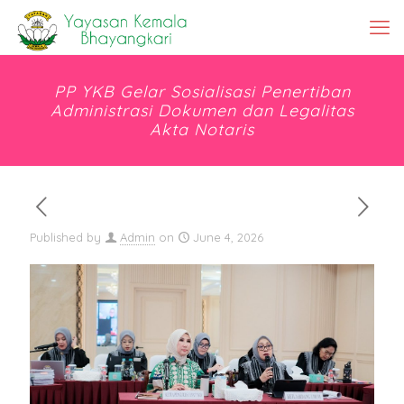
PP YKB Gelar Sosialisasi Penertiban
Administrasi Dokumen dan Legalitas
Akta Notaris
Published by
Admin
on
June 4, 2026