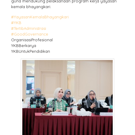
guna mendukung pelaksanaan program kerja yayasan
kemala bhayangkari.
#YayasanKemalaBhayangkari
#YKB
#TertibAdministrasi
#GoodGovernance
OrganisasiProfesional
YKBBerkarya
YKBUntukPendidikan