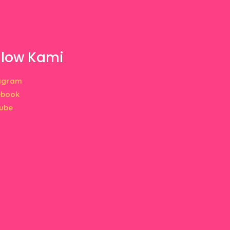
llow Kami
agram
ebook
ube