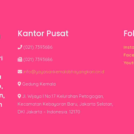
Kantor Pusat
Fo
(021) 7393686
Inst
Fac
i
(021) 7393686
Yout
info@yayasankemalabhayangkari.or.id
a
Gedung Kemala
,
n,
Jl. Wijaya I No.17 Kelurahan Petogogan,
n
Kecamatan Kebayoran Baru, Jakarta Selatan,
DKI Jakarta – Indonesia. 12170