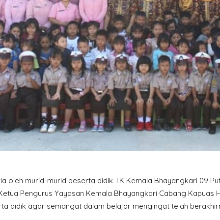
a oleh murid-murid peserta didik TK Kemala Bhayangkari 09 Put
n Ketua Pengurus Yayasan Kemala Bhayangkari Cabang Kapuas Hu
 didik agar semangat dalam belajar mengingat telah berakhirny